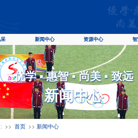
风采
新闻中心
资源中心
智
优学 ▪ 惠智 ▪ 尚美 ▪ 致远
新闻中心
:
首页
新闻中心